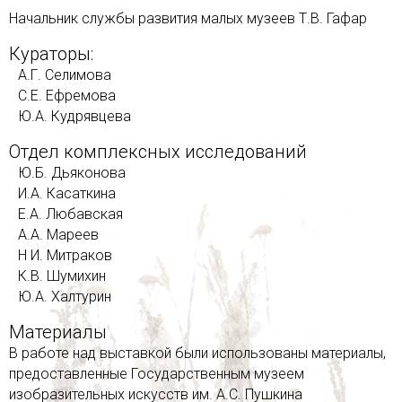
Начальник службы развития малых музеев Т.В. Гафар
Кураторы:
А.Г. Селимова
С.Е. Ефремова
Ю.А. Кудрявцева
Отдел комплексных исследований
Ю.Б. Дьяконова
И.А. Касаткина
Е.А. Любавская
А.А. Мареев
Н И. Митраков
К.В. Шумихин
Ю.А. Халтурин
Материалы
В работе над выставкой были использованы материалы,
предоставленные Государственным музеем
изобразительных искусств им. А.С. Пушкина